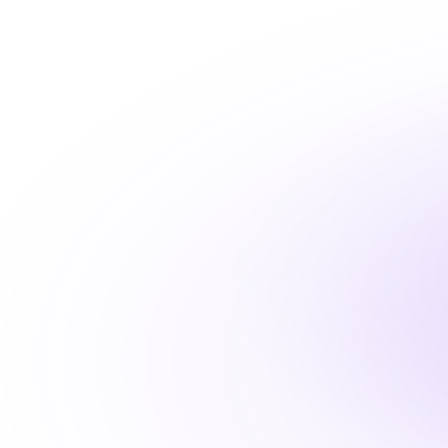
О компании
Услуги
Решения WP
Продукты
Портфолио
Прайс-лист
Блог
RU
Связаться