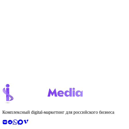
1 письмо в неделю — без спама
Эксклюзивные кейсы и инсайты
Отписка в один клик
Потяните для подтверждения
🔒
Защита от спама · Innox Media
Подписаться →
1 200+ подписчиков уже с нами
Комплексный digital-маркетинг для российского бизнеса